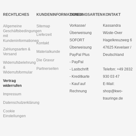
RECHTLICHES
KUNDENINFORMATIONEN
ZAHLUNGSARTEN
KONTAKT
Vorkasse/
Kassandra
Allgemeine
Sitemap
Geschäftsbedingungen
Überweisung
Wüste-Over
Lieferzeit
mit
SOFORT
Hagelkreuzweg 6
Kundeninformationen
Kontakt
Überweisung
47625 Kevelaer /
Zahlungsarten &
Materialkunde
Versand
PayPal Plus
Deutschland
Die Gravur
- PayPal
Widerrufsbelehrung
&
Partnerseiten
- Lastschrift
Telefon: +49 2832
Widerrufsformular
- Kreditkarte
930 03 47
Vertrag
- Kauf auf
E-Mail:
widerrufen
Rechnung
shop@kwo-
Impressum
trauringe.de
Datenschutzerklärung
Cookie
Einstellungen