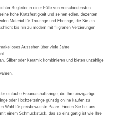
ichter Begleiter in einer Fülle von verschiedensten
seine hohe Kratzfestigkeit und seinen edlen, dezenten
len Material für Trauringe und Eheringe, die Sie ein
hlicht bis hin zu modern mit filigranen Verzierungen
n makelloses Aussehen über viele Jahre.
hl.
tan, Silber oder Keramik kombinieren und bieten unzählige
wahren.
er einfache Freundschaftsringe, die Ihre einzigartige
nge oder Hochzeitsringe günstig online kaufen zu
n Wahl für preisbewusste Paare. Finden Sie bei uns
mit einem Schmuckstück, das so einzigartig ist wie Ihre