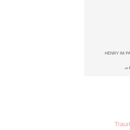
HENRY IM P
ab
Traur