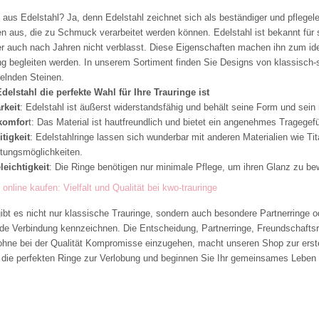
 aus Edelstahl? Ja, denn Edelstahl zeichnet sich als beständiger und pflegele
en aus, die zu Schmuck verarbeitet werden können. Edelstahl ist bekannt für 
r auch nach Jahren nicht verblasst. Diese Eigenschaften machen ihn zum idea
g begleiten werden. In unserem Sortiment finden Sie Designs von klassisch-sc
kelnden Steinen.
elstahl die perfekte Wahl für Ihre Trauringe ist
rkeit
: Edelstahl ist äußerst widerstandsfähig und behält seine Form und sei
komfor
t: Das Material ist hautfreundlich und bietet ein angenehmes Tragegefü
itigkeit
: Edelstahlringe lassen sich wunderbar mit anderen Materialien wie Ti
tungsmöglichkeiten.
leichtigkeit
: Die Ringe benötigen nur minimale Pflege, um ihren Glanz zu be
 online kaufen: Vielfalt und Qualität bei kwo-trauringe
ibt es nicht nur klassische Trauringe, sondern auch besondere Partnerringe od
de Verbindung kennzeichnen. Die Entscheidung, Partnerringe, Freundschaftsri
ohne bei der Qualität Kompromisse einzugehen, macht unseren Shop zur erste
s die perfekten Ringe zur Verlobung und beginnen Sie Ihr gemeinsames Leben 