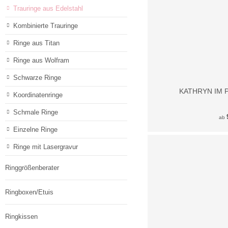
Trauringe aus Edelstahl
Ringe mit Lasergravur
Ringgrößenberater
Kombinierte Trauringe
Ringboxen/Etuis
Ringkissen
Ringe aus Titan
Mehr Schmuck
Ringe aus Wolfram
Anhänger
Glücksbringer
Schwarze Ringe
Ketten
KATHRYN IM 
Koordinatenringe
Ketten mit Anhänger
Klangkugeln
Schmale Ringe
Kreuze
ab
Schutzengel
Einzelne Ringe
Gutscheine
Ringe mit Lasergravur
Angebote
Ringgrößenberater
Ringboxen/Etuis
Ringkissen