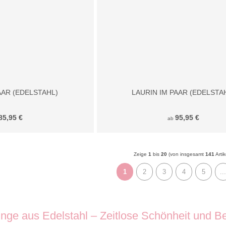
AAR (EDELSTAHL)
LAURIN IM PAAR (EDELSTA
85,95 €
95,95 €
ab
Zeige
1
bis
20
(von insgesamt
141
Artik
1
2
3
4
5
...
inge aus Edelstahl – Zeitlose Schönheit und B