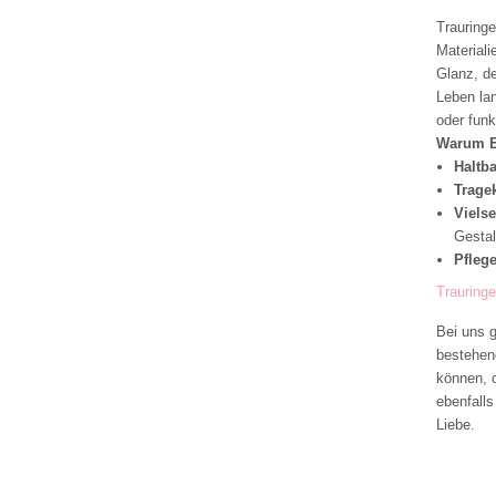
Trauringe
Materiali
Glanz, de
Leben lan
oder fun
Warum Ed
Haltba
Trage
Vielse
Gestal
Pflege
Trauringe
Bei uns g
bestehen
können, 
ebenfall
Liebe.