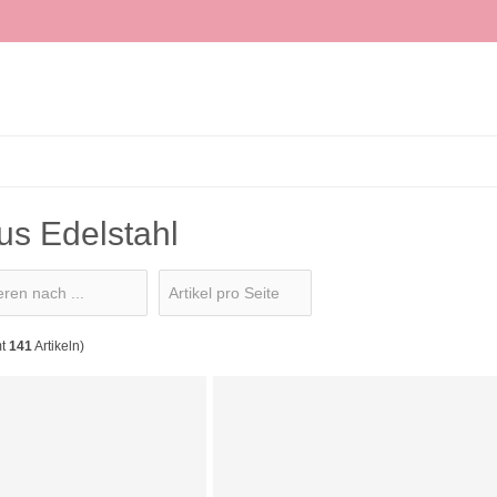
sse
us Edelstahl
hl
mt
141
Artikeln)
lber