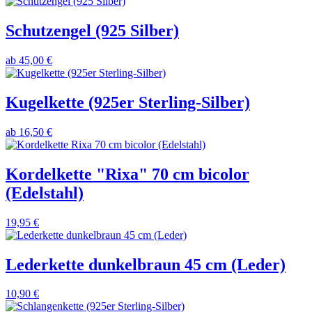
Schutzengel (925 Silber)
ab
45,00 €
Kugelkette (925er Sterling-Silber)
ab
16,50 €
Kordelkette "Rixa" 70 cm bicolor
(Edelstahl)
19,95 €
Lederkette dunkelbraun 45 cm (Leder)
10,90 €