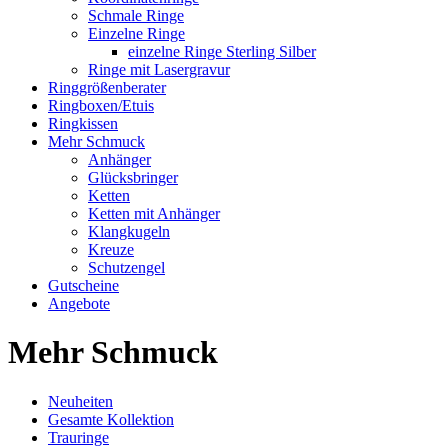
Schmale Ringe
Einzelne Ringe
einzelne Ringe Sterling Silber
Ringe mit Lasergravur
Ringgrößenberater
Ringboxen/Etuis
Ringkissen
Mehr Schmuck
Anhänger
Glücksbringer
Ketten
Ketten mit Anhänger
Klangkugeln
Kreuze
Schutzengel
Gutscheine
Angebote
Mehr Schmuck
Neuheiten
Gesamte Kollektion
Trauringe