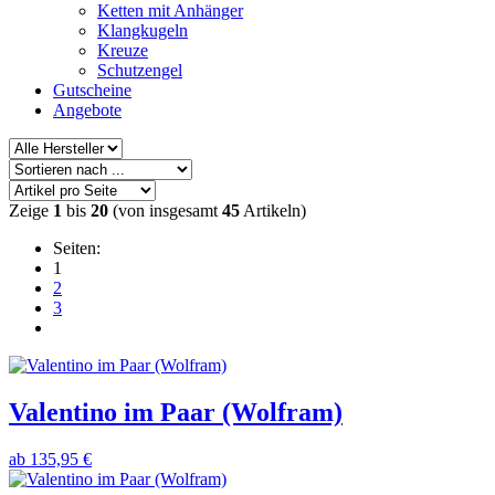
Ketten mit Anhänger
Klangkugeln
Kreuze
Schutzengel
Gutscheine
Angebote
Zeige
1
bis
20
(von insgesamt
45
Artikeln)
Seiten:
1
2
3
Valentino im Paar (Wolfram)
ab
135,95 €