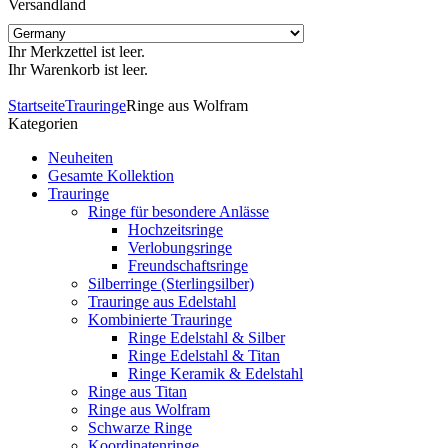
Versandland
Ihr Merkzettel ist leer.
Ihr Warenkorb ist leer.
Startseite
Trauringe
Ringe aus Wolfram
Kategorien
Neuheiten
Gesamte Kollektion
Trauringe
Ringe für besondere Anlässe
Hochzeitsringe
Verlobungsringe
Freundschaftsringe
Silberringe (Sterlingsilber)
Trauringe aus Edelstahl
Kombinierte Trauringe
Ringe Edelstahl & Silber
Ringe Edelstahl & Titan
Ringe Keramik & Edelstahl
Ringe aus Titan
Ringe aus Wolfram
Schwarze Ringe
Koordinatenringe