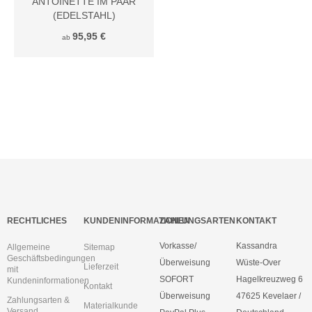
ANTOINETTE IM PAAR
(EDELSTAHL)
95,95 €
ab
RECHTLICHES
KUNDENINFORMATIONEN
ZAHLUNGSARTEN
KONTAKT
Vorkasse/
Kassandra
Allgemeine
Sitemap
Geschäftsbedingungen
Überweisung
Wüste-Over
Lieferzeit
mit
SOFORT
Hagelkreuzweg 6
Kundeninformationen
Kontakt
Überweisung
47625 Kevelaer /
Zahlungsarten &
Materialkunde
Versand