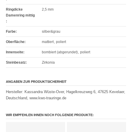
Ringdicke
2,5 mm
Damenring mittig
:
Farbe
:
silber&grau
Oberfläche
:
mattiert
,
poliert
Innenseite
:
bombiert (abgerundet)
,
poliert
Steinbesatz
:
Zirkonia
ANGABEN ZUR PRODUKTSICHERHEIT
Hersteller: Kassandra Wüste-Over, Hagelkreuzweg 6, 47625 Kevelaer,
Deutschland, www.kwo-trauringe.de
WIR EMPFEHLEN IHNEN NOCH FOLGENDE PRODUKTE: