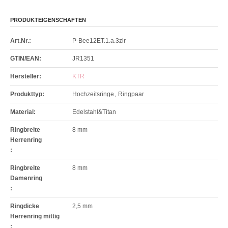
PRODUKTEIGENSCHAFTEN
Art.Nr.:
P-Bee12ET.1.a.3zir
GTIN/EAN:
JR1351
Hersteller:
KTR
Produkttyp
:
Hochzeitsringe
,
Ringpaar
Material
:
Edelstahl&Titan
Ringbreite
8 mm
Herrenring
:
Ringbreite
8 mm
Damenring
:
Ringdicke
2,5 mm
Herrenring mittig
: