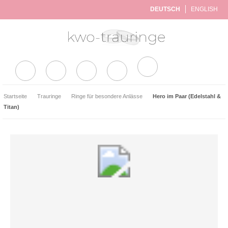
DEUTSCH
ENGLISH
Neuheiten
Startseite
Trauringe
Ringe für besondere Anlässe
Hero im Paar (Edelstahl &
Gesamte Kollektion
Titan)
Trauringe
Ringe für besondere Anlässe
Hochzeitsringe
Verlobungsringe
Freundschaftsringe
Silberringe (Sterlingsilber)
Trauringe aus Edelstahl
Kombinierte Trauringe
Ringe Edelstahl & Silber
Ringe Edelstahl & Titan
Ringe Keramik & Edelstahl