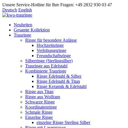
Unsere Service-Hotline für Ihre Fragen: +49 2832 930 03 47
Deutsch
English
Neuheiten
Gesamte Kollektion
Trauringe
Ringe für besondere Anlässe
Hochzeitsringe
Verlobungsringe
Freundschaftsringe
Silberringe (Sterlingsilber)
Trauringe aus Edelstahl
Kombinierte Trauringe
Ringe Edelstahl & Silber
Ringe Edelstahl & Titan
Ringe Keramik & Edelstahl
Ringe aus Titan
Ringe aus Wolfram
Schwarze Ringe
Koordinatenringe
Schmale Ringe
Einzelne Ringe
einzelne Ringe Sterling Silber
Ringe mit Lasergravur