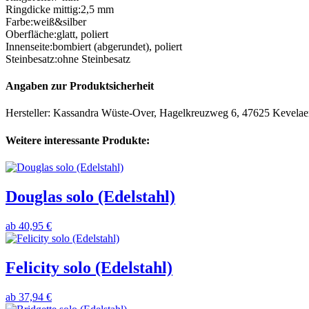
Ringdicke mittig
:
2,5 mm
Farbe
:
weiß&silber
Oberfläche
:
glatt
,
poliert
Innenseite
:
bombiert (abgerundet)
,
poliert
Steinbesatz
:
ohne Steinbesatz
Angaben zur Produktsicherheit
Hersteller: Kassandra Wüste-Over, Hagelkreuzweg 6, 47625 Kevelae
Weitere interessante Produkte:
Douglas solo (Edelstahl)
ab
40,95 €
Felicity solo (Edelstahl)
ab
37,94 €