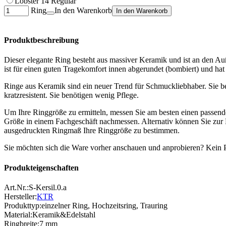
Lobster 14 Regular
Ring
In den Warenkorb
In den Warenkorb
Produktbeschreibung
Dieser elegante Ring besteht aus massiver Keramik und ist an den Au
ist für einen guten Tragekomfort innen abgerundet (bombiert) und hat
Ringe aus Keramik sind ein neuer Trend für Schmuckliebhaber. Sie be
kratzresistent. Sie benötigen wenig Pflege.
Um Ihre Ringgröße zu ermitteln, messen Sie am besten einen passend
Größe in einem Fachgeschäft nachmessen. Alternativ können Sie zu
ausgedruckten Ringmaß Ihre Ringgröße zu bestimmen.
Sie möchten sich die Ware vorher anschauen und anprobieren? Kein P
Produkteigenschaften
Art.Nr.:
S-Kersil.0.a
Hersteller:
KTR
Produkttyp
:
einzelner Ring
,
Hochzeitsring
,
Trauring
Material
:
Keramik&Edelstahl
Ringbreite
:
7 mm