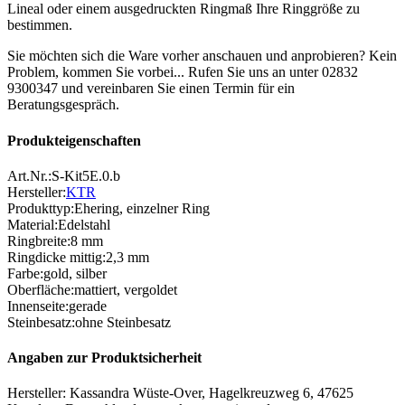
Lineal oder einem ausgedruckten Ringmaß Ihre Ringgröße zu
bestimmen.
Sie möchten sich die Ware vorher anschauen und anprobieren? Kein
Problem, kommen Sie vorbei... Rufen Sie uns an unter 02832
9300347 und vereinbaren Sie einen Termin für ein
Beratungsgespräch.
Produkteigenschaften
Art.Nr.:
S-Kit5E.0.b
Hersteller:
KTR
Produkttyp
:
Ehering
,
einzelner Ring
Material
:
Edelstahl
Ringbreite
:
8 mm
Ringdicke mittig
:
2,3 mm
Farbe
:
gold
,
silber
Oberfläche
:
mattiert
,
vergoldet
Innenseite
:
gerade
Steinbesatz
:
ohne Steinbesatz
Angaben zur Produktsicherheit
Hersteller: Kassandra Wüste-Over, Hagelkreuzweg 6, 47625