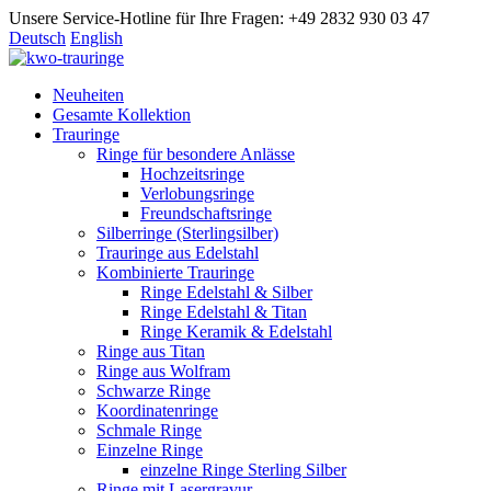
Unsere Service-Hotline für Ihre Fragen: +49 2832 930 03 47
Deutsch
English
Neuheiten
Gesamte Kollektion
Trauringe
Ringe für besondere Anlässe
Hochzeitsringe
Verlobungsringe
Freundschaftsringe
Silberringe (Sterlingsilber)
Trauringe aus Edelstahl
Kombinierte Trauringe
Ringe Edelstahl & Silber
Ringe Edelstahl & Titan
Ringe Keramik & Edelstahl
Ringe aus Titan
Ringe aus Wolfram
Schwarze Ringe
Koordinatenringe
Schmale Ringe
Einzelne Ringe
einzelne Ringe Sterling Silber
Ringe mit Lasergravur