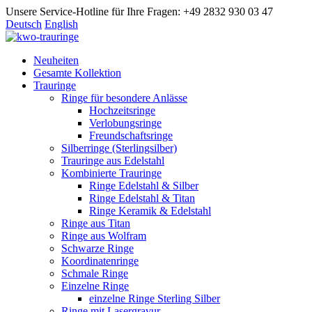
Unsere Service-Hotline für Ihre Fragen: +49 2832 930 03 47
Deutsch
English
Neuheiten
Gesamte Kollektion
Trauringe
Ringe für besondere Anlässe
Hochzeitsringe
Verlobungsringe
Freundschaftsringe
Silberringe (Sterlingsilber)
Trauringe aus Edelstahl
Kombinierte Trauringe
Ringe Edelstahl & Silber
Ringe Edelstahl & Titan
Ringe Keramik & Edelstahl
Ringe aus Titan
Ringe aus Wolfram
Schwarze Ringe
Koordinatenringe
Schmale Ringe
Einzelne Ringe
einzelne Ringe Sterling Silber
Ringe mit Lasergravur